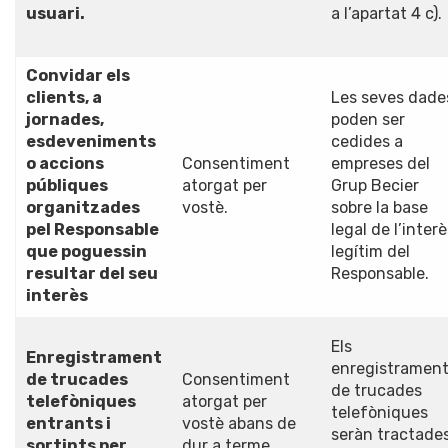
usuari.
a l’apartat 4 c).
Convidar els
clients, a
Les seves dade
jornades,
poden ser
esdeveniments
cedides a
o accions
Consentiment
empreses del
públiques
atorgat per
Grup Becier
organitzades
vostè.
sobre la base
pel Responsable
legal de l’inter
que poguessin
legítim del
resultar del seu
Responsable.
interès
Els
Enregistrament
enregistramen
de trucades
Consentiment
de trucades
telefòniques
atorgat per
telefòniques
entrants i
vostè abans de
seràn tractade
sortints per
dur a terme