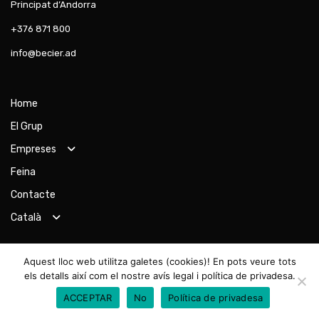
Principat d’Andorra
+376 871 800
info@becier.ad
Home
El Grup
Empreses
Feina
Contacte
Català
Aquest lloc web utilitza galetes (cookies)! En pots veure tots
Targeta Solred
els detalls així com el nostre avís legal i política de privadesa.
Formulari V.O.
ACCEPTAR
No
Política de privadesa
Sol·licitud Test Drive