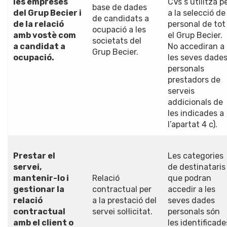
les empreses
CVs s’utilitza p
base de dades
del Grup Becier i
a la selecció de
de candidats a
de la relació
personal de tot
ocupació a les
amb vostè com
el Grup Becier.
societats del
a candidat a
No accediran a
Grup Becier.
ocupació.
les seves dade
personals
prestadors de
serveis
addicionals de
les indicades a
l’apartat 4 c).
Prestar el
Les categories
servei,
de destinataris
mantenir-lo i
Relació
que podran
gestionar la
contractual per
accedir a les
relació
a la prestació del
seves dades
contractual
servei sol·licitat.
personals són
amb el client o
les identificade