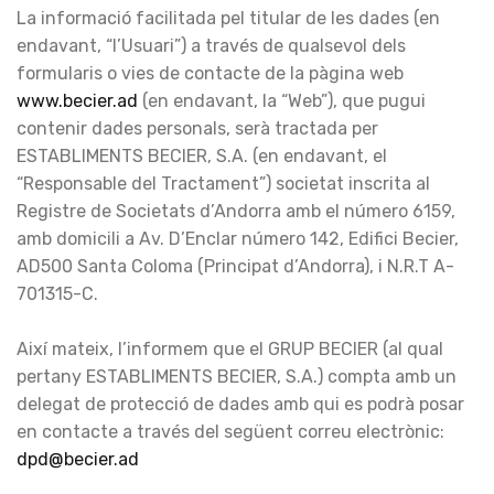
La informació facilitada pel titular de les dades (en
endavant, “l’Usuari”) a través de qualsevol dels
formularis o vies de contacte de la pàgina web
www.becier.ad
(en endavant, la “Web”), que pugui
contenir dades personals, serà tractada per
ESTABLIMENTS BECIER, S.A. (en endavant, el
“Responsable del Tractament”) societat inscrita al
Registre de Societats d’Andorra amb el número 6159,
amb domicili a Av. D’Enclar número 142, Edifici Becier,
AD500 Santa Coloma (Principat d’Andorra), i N.R.T A-
701315-C.
Així mateix, l’informem que el GRUP BECIER (al qual
pertany ESTABLIMENTS BECIER, S.A.) compta amb un
delegat de protecció de dades amb qui es podrà posar
en contacte a través del següent correu electrònic:
dpd@becier.ad