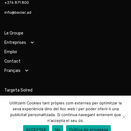
+376 871 800
info@becier.ad
Le Groupe
Entreprises
Emploi
Contact
Français
Targeta Solred
Formulari V.O.
Utilitzem Cookies tant pròpies com externes per optimitzar la
Sol·licitud Test Drive
seva experiència dins del lloc web i per poder oferir-li una
publicitat personalitzada. Si continua navegant entenem que
Sol·licitud Finançament
n'accepta el seu ús.
Formulari Distribucions
ACCEPTAR
No
Política de privadesa