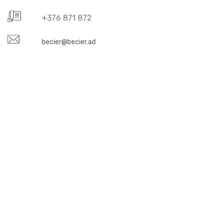
+376 871 872
becier@becier.ad