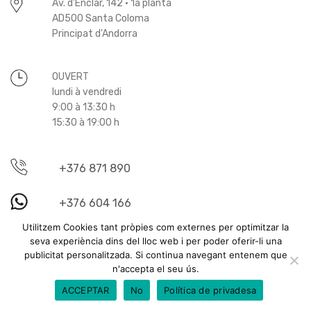
Av. d'Enclar, 142 · 1a planta
AD500 Santa Coloma
Principat d'Andorra
OUVERT
lundi à vendredi
9:00 à 13:30 h
15:30 à 19:00 h
+376 871 890
+376 604 166
Utilitzem Cookies tant pròpies com externes per optimitzar la
viatges@becier.ad
seva experiència dins del lloc web i per poder oferir-li una
publicitat personalitzada. Si continua navegant entenem que
n'accepta el seu ús.
ACCEPTAR
No
Política de privadesa