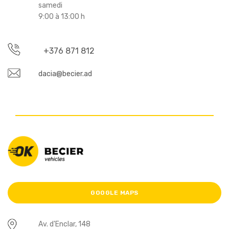
samedi
9:00 à 13:00 h
+376 871 812
dacia@becier.ad
GOOGLE MAPS
Av. d'Enclar, 148