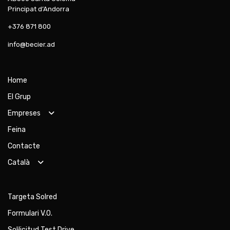
Principat d’Andorra
+376 871 800
info@becier.ad
Home
El Grup
Empreses
Feina
Contacte
Català
Targeta Solred
Formulari V.O.
Sol·licitud Test Drive