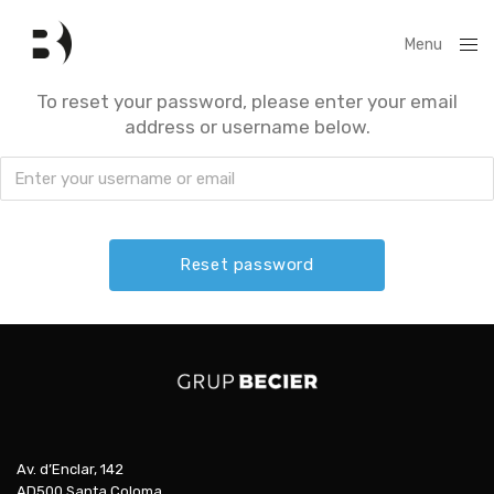
Menu
Close
To reset your password, please enter your email
address or username below.
Av. d’Enclar, 142
AD500 Santa Coloma