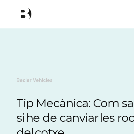
Becier Vehicles
Tip Mecànica: Com s
si he de canviar les ro
del cotxe