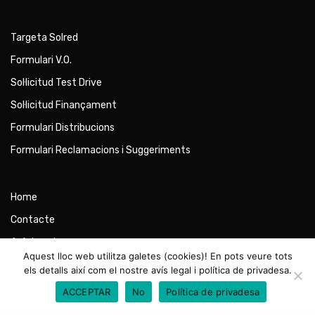
Targeta Solred
Formulari V.O.
Sol·licitud Test Drive
Sol·licitud Finançament
Formulari Distribucions
Formulari Reclamacions i Suggeriments
Home
Contacte
Avís Legal
Aquest lloc web utilitza galetes (cookies)! En pots veure tots
Política de Privadesa
els detalls així com el nostre avís legal i política de privadesa.
Política de Cookies
ACCEPTAR
No
Política de privadesa
Accés treballadors